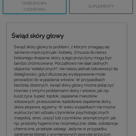
ODBUDOWA
SUPLEMENTY
I OCHRONA
Świąd skóry głowy
Świąd skóry głowy to problem, z którym zmagają się
zarówno mężczyźni,jak i kobiety. Zmusza do nieraz
bolesnego drapania skóry, a jego przyczyny mogą być
bardzo zróżnicowana. Początkowo nie daje żadnych
objawów "estetycznych", nie należy jednak lekceważyć tej
dolegliwości, gdyż dłuższe jej występowanie może
prowadzić do wypadania włosów. W przypadkach
bardziej złożonych, świąd skóry głowy można połączyć
również z innymi problemami skóry i włosów, jak np.
łuszczyca, łupież, łojotok, zapalenie mieszków
włosowych, przesuszenie, łojotokowe zapalenie skóry,
skóra atopowa, egzemy. W wielu wypadkach nie można
wykluczyć też udziału czynników psychologicznych
(niepokój, stres, urazy) lub czynników zewnętrznych, jak
np. produkty higieniczne i kosmetyczne, dieta, substancje
chemiczne, przebyte zabiegi. Jedynie w przypadku
zaistnienia którejś z wymienionych powyżej przyczyn,