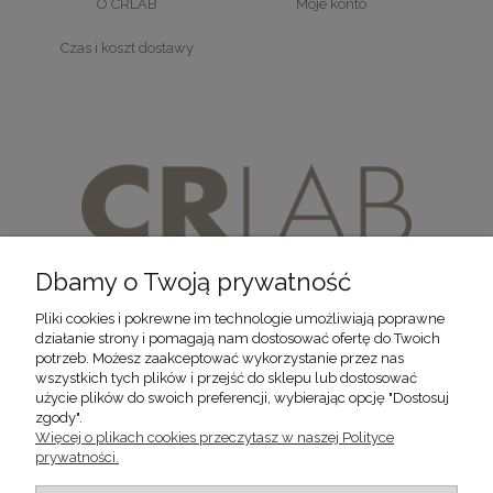
O CRLAB
Moje konto
Czas i koszt dostawy
Dbamy o Twoją prywatność
Pliki cookies i pokrewne im technologie umożliwiają poprawne
działanie strony i pomagają nam dostosować ofertę do Twoich
potrzeb. Możesz zaakceptować wykorzystanie przez nas
wszystkich tych plików i przejść do sklepu lub dostosować
użycie plików do swoich preferencji, wybierając opcję "Dostosuj
HAIR TRANSPLANT & AESTHETIC MEDICINE CENTER
zgody".
Adres
: ul. Sowia 17/5 , 53-024 Wrocław
Więcej o plikach cookies przeczytasz w naszej Polityce
prywatności.
Regon
: 020777753 |
NIP
: 8942940693
Tel
:
+ 48 604-771-450
(Pn - Pt , w godzinach 8:00-16:00)